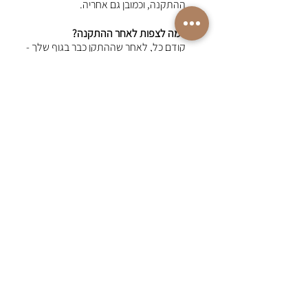
ההתקנה, וכמובן גם אחריה.
למה לצפות לאחר ההתקנה?
קודם כל, לאחר שההתקן כבר בגוף שלך - 
את לא אמורה להרגיש אותו כלל. בימים 
שלאחר ההתקנה ייתכן שתחושי אי נוחות 
לרבות כאבים בבטן התחתונה, תחושה 
הדומה לכאבי מחזור, וייתכן שתסבלי גם 
מדימום קל. כל אלו הן תופעות שכיחות 
ובדרך כלל תוכלי לפתור אותן על ידי מנוחה 
ונטילת משככי כאבים קלים.
מתי כדאי לפנות לבדיקה רפואית?
אם את מרגישה כאבי בטן חזקים, סובלת 
מדימום משמעותי או מעליית חום זמן קצר 
לאחר הכנסת ההתקן - חשוב מאוד שתפני 
שוב בהקדם לבדיקה רפואית נוספת. 