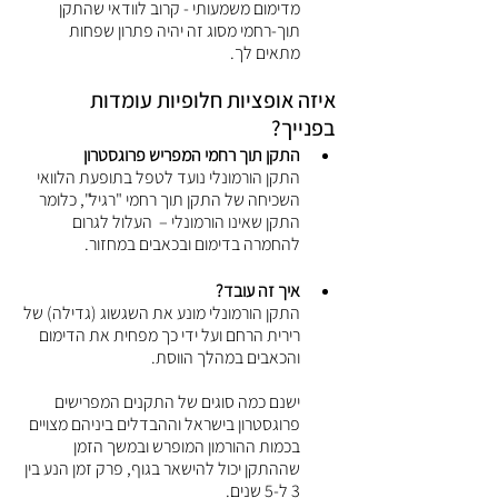
מדימום משמעותי - קרוב לוודאי שהתקן 
תוך-רחמי מסוג זה יהיה פתרון שפחות 
מתאים לך.
איזה אופציות חלופיות עומדות 
בפנייך? 
התקן תוך רחמי המפריש פרוגסטרון 
התקן הורמונלי נועד לטפל בתופעת הלוואי 
השכיחה של התקן תוך רחמי "רגיל", כלומר 
התקן שאינו הורמונלי –  העלול לגרום 
להחמרה בדימום ובכאבים במחזור.
איך זה עובד? 
התקן הורמונלי מונע את השגשוג (גדילה) של 
רירית הרחם ועל ידי כך מפחית את הדימום 
והכאבים במהלך הווסת.
ישנם כמה סוגים של התקנים המפרישים 
פרוגסטרון בישראל וההבדלים ביניהם מצויים 
בכמות ההורמון המופרש ובמשך הזמן 
שההתקן יכול להישאר בגוף, פרק זמן הנע בין 
3 ל-5 שנים. 