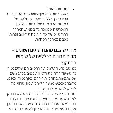
יתרונות ההתקן
כאשר כמות ההורמון המופרש גבוהה יותר, זה 
גורם בדרך כלל להפסקה מוחלטת של 
המחזור החודשי. כאשר כמות ההורמון 
המופרש היא נמוכה עד בינונית, המחזור 
החודשי ימשיך אך יהיה פחות דימום ופחות 
כאבים במהלך המחזור.
אחרי שהבנו מהם הסוגים השונים – 
מה היתרונות הכלליים של שימוש 
בהתקן? 
כפי שציינתי, התקנים תוך רחמיים הם יעילים מאד, 
כך ששיעור ההריונות הלא מתוכננים בקרב נשים 
שמשתמשות בהתקן תוך-רחמי נמוך מאוד. כמו כן, 
מדובר באמצעי מניעה זול יחסית כיוון שהוא יכול 
לשמש לכמה שנים קדימה.
יתרון נוסף ומשמעותי היא העובדה ששימוש בהתקן 
לא דורש מהנשים התעסקות יומיומית. זה בעצם 
בגדר 'שגר ושכח' - הכנסה חד פעמית של ההתקן 
אצל הרופא ואת מוגנת מהיריון לא מתוכנן למספר 