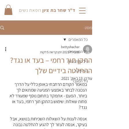
ד"ר שחר בת ציון
רופאת נשים
פוסט
כל המאמרים
bettyshachar
כל המאמרים
18 ביולי 2021
זמן קריאה 5 דקות
התקן תוך רחמי – בעד או נגד?
גיל ההתבגרות
ההחלטה בידיים שלך
גיל ילדות
עודכן:
13 באוק׳ 2021
גיל המעבר
במאמר הקודם הרחבתי באופן כללי על הדרך 
הנכונה לבחור באמצעי המניעה שמתאים לך 
ביותר. הפעם - אתמקד בתחום נוסף שמעורר לא 
פחות שאלות: שימוש בהתקן תוך רחמי, בעד או 
נגד? 
אנסה לענות על השאלות השכיחות בנושא, אבל 
בעיקר, אנסה לעזור לך להגיע להחלטה נבונה 