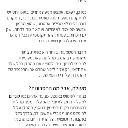
שנים.
כמו כן, לעומת אמצעי מניעה אחרים, באופן יחסי יש 
להתקנים תופעות לוואי מעטות. בתוך כך, התקנים 
הורמונליים לא מכילים אסטרוגן, שהוא הורמון 
שנשים מסוימות לא יכולות או לא רוצות לקחת. ישנן 
גם הוכחות בספרות שההתקן מפחית ככל הנראה 
את הסיכון לסרטן צוואר הרחם.
הדבר המשמעותי ביותר הוא כשאת, בתור 
משתמשת בהתקן, מחליטה שאת מעוניינת 
להיכנס להריון - ניתן להוציא את ההתקן בכל שלב 
שתחליטי, רק עליך לזכור שההוצאה וההכנסה של 
ההתקן הן על ידי הרופא שלך.
מעולה, אבל מה החסרונות?
בניגוד לשימוש באמצעי מניעה אחרים כמו 
קונדום 
למשל -  התקן לא יוכל להגן עלייך מפני מחלות 
המועברות בקיום יחסי מין. בנוסף, ההתקן עלול 
להיפלט מהגוף מבלי שתשימי לב, בדרך כלל  
בעקבות התכווצויות של שריר הרחם בווסת, אך 
חשוב לזכור שתרחיש כזה בגדר מאורע נדיר.