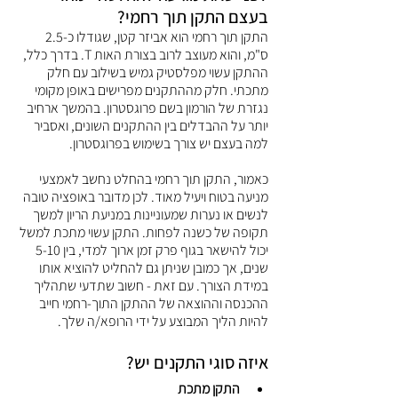
בעצם התקן תוך רחמי?
התקן תוך רחמי הוא אביזר קטן, שגודלו כ-2.5 
ס"מ, והוא מעוצב לרוב בצורת האות T. בדרך כלל, 
ההתקן עשוי מפלסטיק גמיש בשילוב עם חלק 
מתכתי. חלק מההתקנים מפרישים באופן מקומי 
נגזרת של הורמון בשם פרוגסטרון. בהמשך ארחיב 
יותר על ההבדלים בין ההתקנים השונים, ואסביר 
למה בעצם יש צורך בשימוש בפרוגסטרון.
כאמור, התקן תוך רחמי בהחלט נחשב לאמצעי 
מניעה בטוח ויעיל מאוד. לכן מדובר באופציה טובה 
לנשים או נערות שמעוניינות במניעת הריון למשך 
תקופה של כשנה לפחות. התקן עשוי מתכת למשל 
יכול להישאר בגוף פרק זמן ארוך למדי, בין 5-10 
שנים, אך כמובן שניתן גם להחליט להוציא אותו 
במידת הצורך. עם זאת - חשוב שתדעי שתהליך 
ההכנסה וההוצאה של ההתקן התוך-רחמי חייב 
להיות הליך המבוצע על ידי הרופא/ה שלך.
איזה סוגי התקנים יש?
התקן מתכת