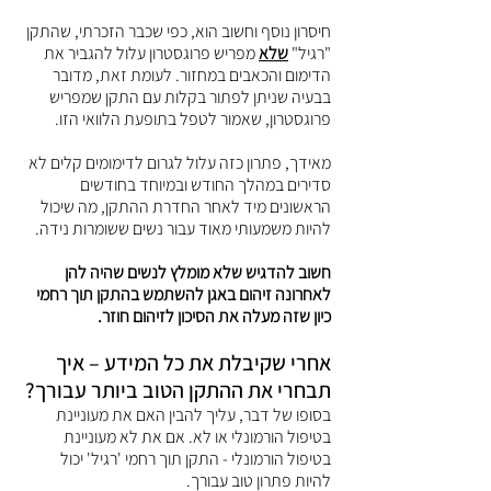
חיסרון נוסף וחשוב הוא, כפי שכבר הזכרתי, שהתקן 
"רגיל" 
שלא
 מפריש פרוגסטרון עלול להגביר את 
הדימום והכאבים במחזור. לעומת זאת, מדובר 
בבעיה שניתן לפתור בקלות עם התקן שמפריש 
פרוגסטרון, שאמור לטפל בתופעת הלוואי הזו. 
מאידך, פתרון כזה עלול לגרום לדימומים קלים לא 
סדירים במהלך החודש ובמיוחד בחודשים 
הראשונים מיד לאחר החדרת ההתקן, מה שיכול 
להיות משמעותי מאוד עבור נשים ששומרות נידה.
חשוב להדגיש שלא מומלץ לנשים שהיה להן 
לאחרונה זיהום באגן להשתמש בהתקן תוך רחמי 
כיון שזה מעלה את הסיכון לזיהום חוזר.
אחרי שקיבלת את כל המידע – איך 
תבחרי את ההתקן הטוב ביותר עבורך?
בסופו של דבר, עליך להבין האם את מעוניינת 
בטיפול הורמונלי או לא. אם את לא מעוניינת 
בטיפול הורמונלי - התקן תוך רחמי 'רגיל' יכול 
להיות פתרון טוב עבורך. 